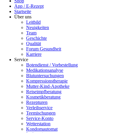
Shop
App / E-Rezept
Startseite
Über uns
Leitbild
Neuigkeiten
Team
Geschichte
Qualität
Forum Gesundheit
Karriere
Service
Botendienst / Vorbestellung
Medikationsanalyse
Blutuntersuchungen
Kompressionstherapie
Mutter-Kind-Apotheke
Reiseimpfberatung
Kosmetikberatung
Rezepturen
Verleihservice
Teemischungen
Service-Konto
Wetterstation
Kondomautomat