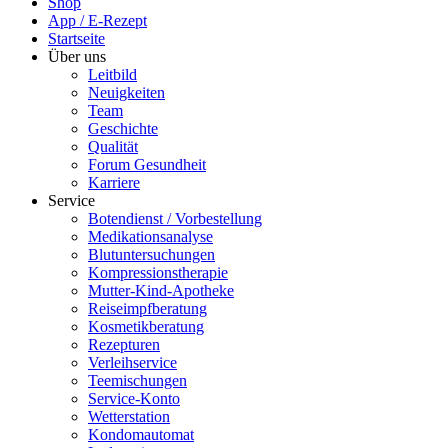
Shop
App / E-Rezept
Startseite
Über uns
Leitbild
Neuigkeiten
Team
Geschichte
Qualität
Forum Gesundheit
Karriere
Service
Botendienst / Vorbestellung
Medikationsanalyse
Blutuntersuchungen
Kompressionstherapie
Mutter-Kind-Apotheke
Reiseimpfberatung
Kosmetikberatung
Rezepturen
Verleihservice
Teemischungen
Service-Konto
Wetterstation
Kondomautomat