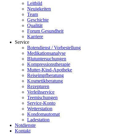
Leitbild
Neuigkeiten
Team
Geschichte
Qualität
Forum Gesundheit
Karriere
Service
Botendienst / Vorbestellung
Medikationsanalyse
Blutuntersuchungen
Kompressionstherapie
Mutter-Kind-Apotheke
Reiseimpfberatung
Kosmetikberatung
Rezepturen
Verleihservice
Teemischungen
Service-Konto
Wetterstation
Kondomautomat
Ladestation
Notdienste
Kontakt