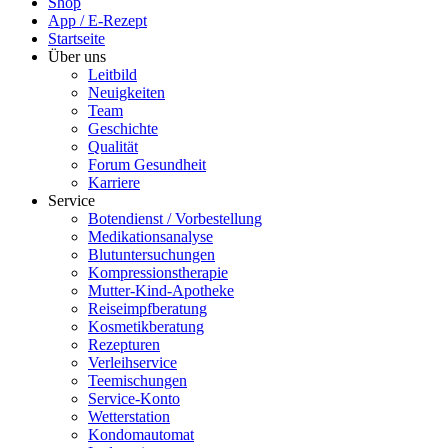
Shop
App / E-Rezept
Startseite
Über uns
Leitbild
Neuigkeiten
Team
Geschichte
Qualität
Forum Gesundheit
Karriere
Service
Botendienst / Vorbestellung
Medikationsanalyse
Blutuntersuchungen
Kompressionstherapie
Mutter-Kind-Apotheke
Reiseimpfberatung
Kosmetikberatung
Rezepturen
Verleihservice
Teemischungen
Service-Konto
Wetterstation
Kondomautomat