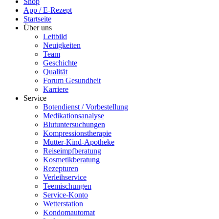
Shop
App / E-Rezept
Startseite
Über uns
Leitbild
Neuigkeiten
Team
Geschichte
Qualität
Forum Gesundheit
Karriere
Service
Botendienst / Vorbestellung
Medikationsanalyse
Blutuntersuchungen
Kompressionstherapie
Mutter-Kind-Apotheke
Reiseimpfberatung
Kosmetikberatung
Rezepturen
Verleihservice
Teemischungen
Service-Konto
Wetterstation
Kondomautomat