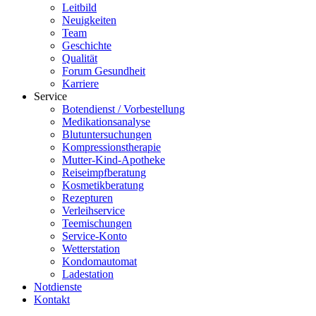
Leitbild
Neuigkeiten
Team
Geschichte
Qualität
Forum Gesundheit
Karriere
Service
Botendienst / Vorbestellung
Medikationsanalyse
Blutuntersuchungen
Kompressionstherapie
Mutter-Kind-Apotheke
Reiseimpfberatung
Kosmetikberatung
Rezepturen
Verleihservice
Teemischungen
Service-Konto
Wetterstation
Kondomautomat
Ladestation
Notdienste
Kontakt