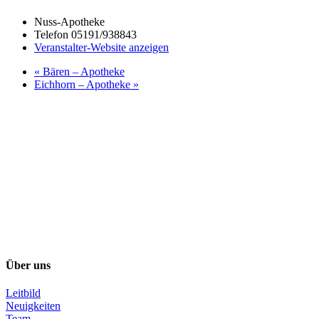
Nuss-Apotheke
Telefon
05191/938843
Veranstalter-Website anzeigen
«
Bären – Apotheke
Eichhorn – Apotheke
»
Über uns
Leitbild
Neuigkeiten
Team