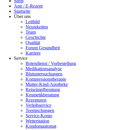
Shop
App / E-Rezept
Startseite
Über uns
Leitbild
Neuigkeiten
Team
Geschichte
Qualität
Forum Gesundheit
Karriere
Service
Botendienst / Vorbestellung
Medikationsanalyse
Blutuntersuchungen
Kompressionstherapie
Mutter-Kind-Apotheke
Reiseimpfberatung
Kosmetikberatung
Rezepturen
Verleihservice
Teemischungen
Service-Konto
Wetterstation
Kondomautomat