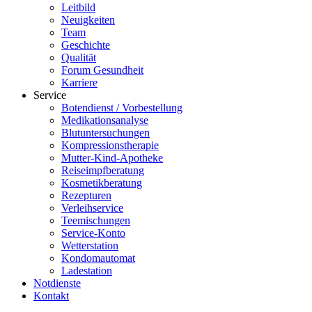
Leitbild
Neuigkeiten
Team
Geschichte
Qualität
Forum Gesundheit
Karriere
Service
Botendienst / Vorbestellung
Medikationsanalyse
Blutuntersuchungen
Kompressionstherapie
Mutter-Kind-Apotheke
Reiseimpfberatung
Kosmetikberatung
Rezepturen
Verleihservice
Teemischungen
Service-Konto
Wetterstation
Kondomautomat
Ladestation
Notdienste
Kontakt