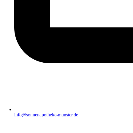
info@sonnenapotheke-munster.de