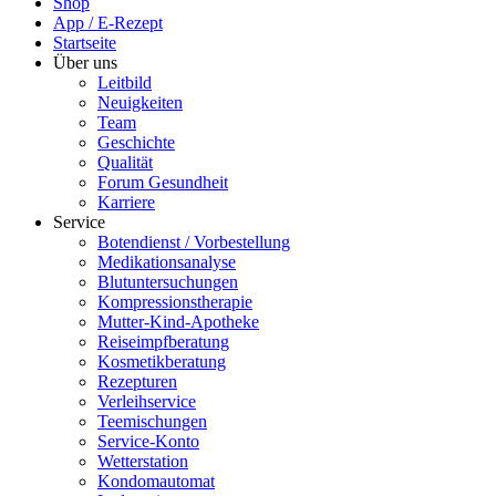
Shop
App / E-Rezept
Startseite
Über uns
Leitbild
Neuigkeiten
Team
Geschichte
Qualität
Forum Gesundheit
Karriere
Service
Botendienst / Vorbestellung
Medikationsanalyse
Blutuntersuchungen
Kompressionstherapie
Mutter-Kind-Apotheke
Reiseimpfberatung
Kosmetikberatung
Rezepturen
Verleihservice
Teemischungen
Service-Konto
Wetterstation
Kondomautomat