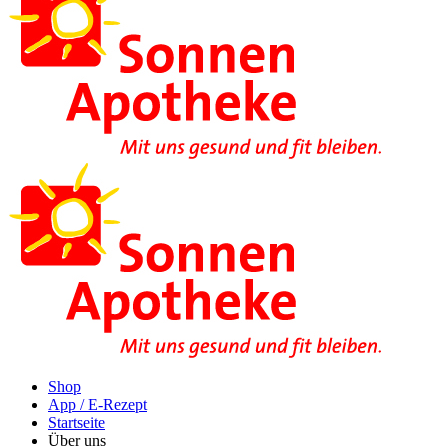
Shop
App / E-Rezept
Startseite
Über uns