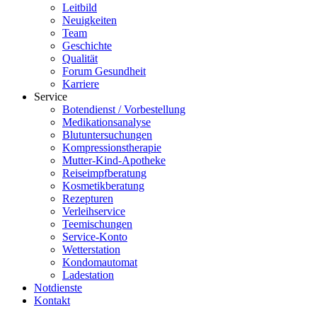
Leitbild
Neuigkeiten
Team
Geschichte
Qualität
Forum Gesundheit
Karriere
Service
Botendienst / Vorbestellung
Medikationsanalyse
Blutuntersuchungen
Kompressionstherapie
Mutter-Kind-Apotheke
Reiseimpfberatung
Kosmetikberatung
Rezepturen
Verleihservice
Teemischungen
Service-Konto
Wetterstation
Kondomautomat
Ladestation
Notdienste
Kontakt