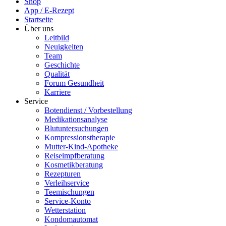
Shop
App / E-Rezept
Startseite
Über uns
Leitbild
Neuigkeiten
Team
Geschichte
Qualität
Forum Gesundheit
Karriere
Service
Botendienst / Vorbestellung
Medikationsanalyse
Blutuntersuchungen
Kompressionstherapie
Mutter-Kind-Apotheke
Reiseimpfberatung
Kosmetikberatung
Rezepturen
Verleihservice
Teemischungen
Service-Konto
Wetterstation
Kondomautomat