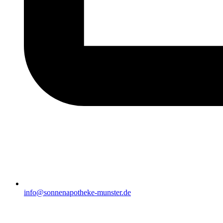
info@sonnenapotheke-munster.de