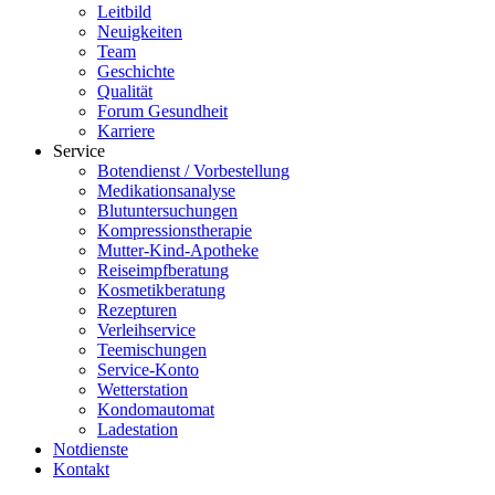
Leitbild
Neuigkeiten
Team
Geschichte
Qualität
Forum Gesundheit
Karriere
Service
Botendienst / Vorbestellung
Medikationsanalyse
Blutuntersuchungen
Kompressionstherapie
Mutter-Kind-Apotheke
Reiseimpfberatung
Kosmetikberatung
Rezepturen
Verleihservice
Teemischungen
Service-Konto
Wetterstation
Kondomautomat
Ladestation
Notdienste
Kontakt