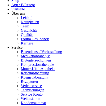
Shop
App / E-Rezept
Startseite
Über uns
Leitbild
Neuigkeiten
Team
Geschichte
Qualität
Forum Gesundheit
Karriere
Service
Botendienst / Vorbestellung
Medikationsanalyse
Blutuntersuchungen
Kompressionstherapie
Mutter-Kind-Apotheke
Reiseimpfberatung
Kosmetikberatung
Rezepturen
Verleihservice
Teemischungen
Service-Konto
Wetterstation
Kondomautomat