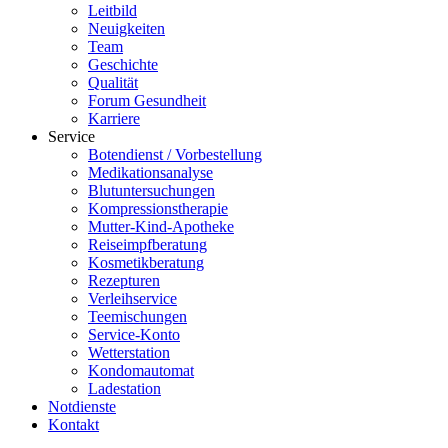
Leitbild
Neuigkeiten
Team
Geschichte
Qualität
Forum Gesundheit
Karriere
Service
Botendienst / Vorbestellung
Medikationsanalyse
Blutuntersuchungen
Kompressionstherapie
Mutter-Kind-Apotheke
Reiseimpfberatung
Kosmetikberatung
Rezepturen
Verleihservice
Teemischungen
Service-Konto
Wetterstation
Kondomautomat
Ladestation
Notdienste
Kontakt