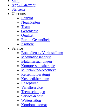
Shop
App / E-Rezept
Startseite
Über uns
Leitbild
Neuigkeiten
Team
Geschichte
Qualität
Forum Gesundheit
Karriere
Service
Botendienst / Vorbestellung
Medikationsanalyse
Blutuntersuchungen
Kompressionstherapie
Mutter-Kind-Apotheke
Reiseimpfberatung
Kosmetikberatung
Rezepturen
Verleihservice
Teemischungen
Service-Konto
Wetterstation
Kondomautomat