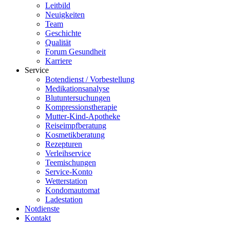
Leitbild
Neuigkeiten
Team
Geschichte
Qualität
Forum Gesundheit
Karriere
Service
Botendienst / Vorbestellung
Medikationsanalyse
Blutuntersuchungen
Kompressionstherapie
Mutter-Kind-Apotheke
Reiseimpfberatung
Kosmetikberatung
Rezepturen
Verleihservice
Teemischungen
Service-Konto
Wetterstation
Kondomautomat
Ladestation
Notdienste
Kontakt