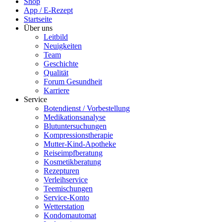
Shop
App / E-Rezept
Startseite
Über uns
Leitbild
Neuigkeiten
Team
Geschichte
Qualität
Forum Gesundheit
Karriere
Service
Botendienst / Vorbestellung
Medikationsanalyse
Blutuntersuchungen
Kompressionstherapie
Mutter-Kind-Apotheke
Reiseimpfberatung
Kosmetikberatung
Rezepturen
Verleihservice
Teemischungen
Service-Konto
Wetterstation
Kondomautomat