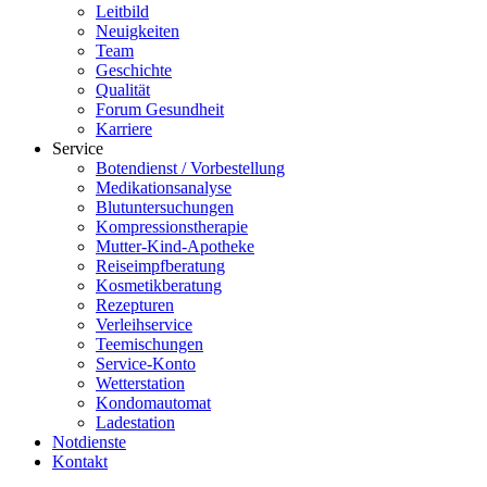
Leitbild
Neuigkeiten
Team
Geschichte
Qualität
Forum Gesundheit
Karriere
Service
Botendienst / Vorbestellung
Medikationsanalyse
Blutuntersuchungen
Kompressionstherapie
Mutter-Kind-Apotheke
Reiseimpfberatung
Kosmetikberatung
Rezepturen
Verleihservice
Teemischungen
Service-Konto
Wetterstation
Kondomautomat
Ladestation
Notdienste
Kontakt