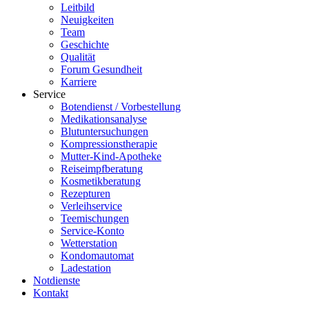
Leitbild
Neuigkeiten
Team
Geschichte
Qualität
Forum Gesundheit
Karriere
Service
Botendienst / Vorbestellung
Medikationsanalyse
Blutuntersuchungen
Kompressionstherapie
Mutter-Kind-Apotheke
Reiseimpfberatung
Kosmetikberatung
Rezepturen
Verleihservice
Teemischungen
Service-Konto
Wetterstation
Kondomautomat
Ladestation
Notdienste
Kontakt