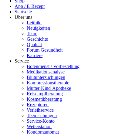
Shop
App / E-Rezept
Startseite
Über uns
Leitbild
Neuigkeiten
Team
Geschichte
Qualität
Forum Gesundheit
Karriere
Service
Botendienst / Vorbestellung
Medikationsanalyse
Blutuntersuchungen
Kompressionstherapie
Mutter-Kind-Apotheke
Reiseimpfberatung
Kosmetikberatung
Rezepturen
Verleihservice
Teemischungen
Service-Konto
Wetterstation
Kondomautomat