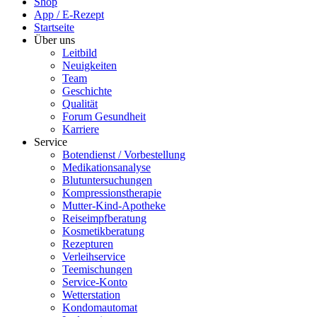
Shop
App / E-Rezept
Startseite
Über uns
Leitbild
Neuigkeiten
Team
Geschichte
Qualität
Forum Gesundheit
Karriere
Service
Botendienst / Vorbestellung
Medikationsanalyse
Blutuntersuchungen
Kompressionstherapie
Mutter-Kind-Apotheke
Reiseimpfberatung
Kosmetikberatung
Rezepturen
Verleihservice
Teemischungen
Service-Konto
Wetterstation
Kondomautomat