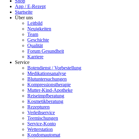
Shop
App / E-Rezept
Startseite
Über uns
Leitbild
Neuigkeiten
Team
Geschichte
Qualität
Forum Gesundheit
Karriere
Service
Botendienst / Vorbestellung
Medikationsanalyse
Blutuntersuchungen
Kompressionstherapie
Mutter-Kind-Apotheke
Reiseimpfberatung
Kosmetikberatung
Rezepturen
Verleihservice
Teemischungen
Service-Konto
Wetterstation
Kondomautomat