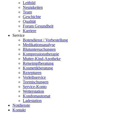
Leitbild
Neuigkeiten
Team
Geschichte
Qualität
Forum Gesundheit
Karriere
Service
Botendienst / Vorbestellung
Medikationsanalyse
Blutuntersuchungen
Kompressionstherapie
Mutter-Kind-Apotheke
Reiseimpfberatung
Kosmetikberatung
Rezepturen
Verleihservice
Teemischungen
Service-Konto
Wetterstation
Kondomautomat
Ladestation
Notdienste
Kontakt