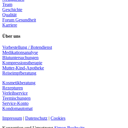
Team
Geschichte
Qualität
Forum Gesundheit
Karriere
Über uns
Vorbestellung / Botendienst
Medikationsanalyse
Blutuntersuchungen
Kompressionstherapie
Mutter-Kind-Apotheke
Reiseimpfberatung
Kosmetikberatung
Rezepturen
Verleihservice
Teemischungen
Service-Konto
Kondomautomat
Impressum
|
Datenschutz
|
Cookies
Konzeption und Umsetzung
Simon Buchwitz