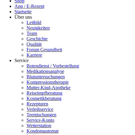
Shop
App / E-Rezept
Startseite
Über uns
Leitbild
Neuigkeiten
Team
Geschichte
Qualität
Forum Gesundheit
Karriere
Service
Botendienst / Vorbestellung
Medikationsanalyse
Blutuntersuchungen
Kompressionstherapie
Mutter-Kind-Apotheke
Reiseimpfberatung
Kosmetikberatung
Rezepturen
Verleihservice
Teemischungen
Service-Konto
Wetterstation
Kondomautomat