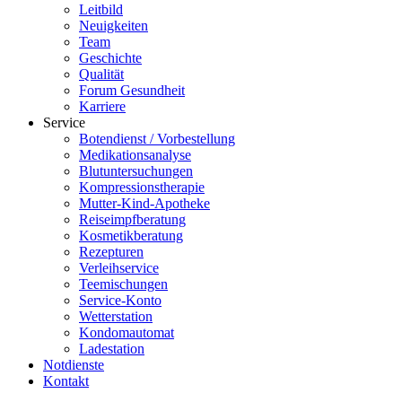
Leitbild
Neuigkeiten
Team
Geschichte
Qualität
Forum Gesundheit
Karriere
Service
Botendienst / Vorbestellung
Medikationsanalyse
Blutuntersuchungen
Kompressionstherapie
Mutter-Kind-Apotheke
Reiseimpfberatung
Kosmetikberatung
Rezepturen
Verleihservice
Teemischungen
Service-Konto
Wetterstation
Kondomautomat
Ladestation
Notdienste
Kontakt