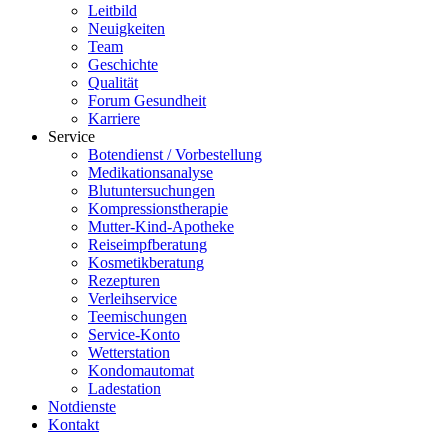
Leitbild
Neuigkeiten
Team
Geschichte
Qualität
Forum Gesundheit
Karriere
Service
Botendienst / Vorbestellung
Medikationsanalyse
Blutuntersuchungen
Kompressionstherapie
Mutter-Kind-Apotheke
Reiseimpfberatung
Kosmetikberatung
Rezepturen
Verleihservice
Teemischungen
Service-Konto
Wetterstation
Kondomautomat
Ladestation
Notdienste
Kontakt