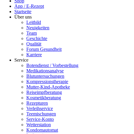
Shop
App / E-Rezept
Startseite
Über uns
Leitbild
Neuigkeiten
Team
Geschichte
Qualität
Forum Gesundheit
Karriere
Service
Botendienst / Vorbestellung
Medikationsanalyse
Blutuntersuchungen
Kompressionstherapie
Mutter-Kind-Apotheke
Reiseimpfberatung
Kosmetikberatung
Rezepturen
Verleihservice
Teemischungen
Service-Konto
Wetterstation
Kondomautomat