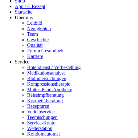
Shop
App / E-Rezept
Startseite
Über uns
Leitbild
Neuigkeiten
Team
Geschichte
Qualität
Forum Gesundheit
Karriere
Service
Botendienst / Vorbestellung
Medikationsanalyse
Blutuntersuchungen
Kompressionstherapie
Mutter-Kind-Apotheke
Reiseimpfberatung
Kosmetikberatung
Rezepturen
Verleihservice
Teemischungen
Service-Konto
Wetterstation
Kondomautomat