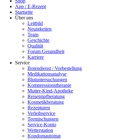
Shop
App / E-Rezept
Startseite
Über uns
Leitbild
Neuigkeiten
Team
Geschichte
Qualität
Forum Gesundheit
Karriere
Service
Botendienst / Vorbestellung
Medikationsanalyse
Blutuntersuchungen
Kompressionstherapie
Mutter-Kind-Apotheke
Reiseimpfberatung
Kosmetikberatung
Rezepturen
Verleihservice
Teemischungen
Service-Konto
Wetterstation
Kondomautomat