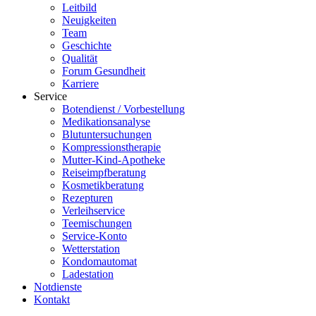
Leitbild
Neuigkeiten
Team
Geschichte
Qualität
Forum Gesundheit
Karriere
Service
Botendienst / Vorbestellung
Medikationsanalyse
Blutuntersuchungen
Kompressionstherapie
Mutter-Kind-Apotheke
Reiseimpfberatung
Kosmetikberatung
Rezepturen
Verleihservice
Teemischungen
Service-Konto
Wetterstation
Kondomautomat
Ladestation
Notdienste
Kontakt