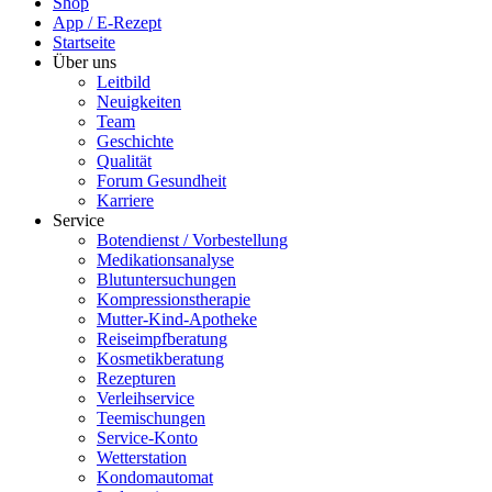
Shop
App / E-Rezept
Startseite
Über uns
Leitbild
Neuigkeiten
Team
Geschichte
Qualität
Forum Gesundheit
Karriere
Service
Botendienst / Vorbestellung
Medikationsanalyse
Blutuntersuchungen
Kompressionstherapie
Mutter-Kind-Apotheke
Reiseimpfberatung
Kosmetikberatung
Rezepturen
Verleihservice
Teemischungen
Service-Konto
Wetterstation
Kondomautomat