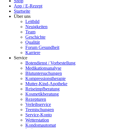
Shop
App / E-Rezept
Startseite
Über uns
Leitbild
Neuigkeiten
Team
Geschichte
Qualität
Forum Gesundheit
Karriere
Service
Botendienst / Vorbestellung
Medikationsanalyse
Blutuntersuchungen
Kompressionstherapie
Mutter-Kind-Apotheke
Reiseimpfberatung
Kosmetikberatung
Rezepturen
Verleihservice
Teemischungen
Service-Konto
Wetterstation
Kondomautomat