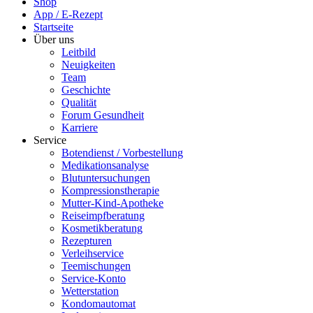
Shop
App / E-Rezept
Startseite
Über uns
Leitbild
Neuigkeiten
Team
Geschichte
Qualität
Forum Gesundheit
Karriere
Service
Botendienst / Vorbestellung
Medikationsanalyse
Blutuntersuchungen
Kompressionstherapie
Mutter-Kind-Apotheke
Reiseimpfberatung
Kosmetikberatung
Rezepturen
Verleihservice
Teemischungen
Service-Konto
Wetterstation
Kondomautomat