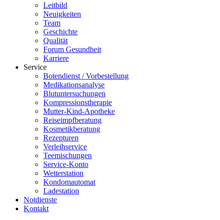
Leitbild
Neuigkeiten
Team
Geschichte
Qualität
Forum Gesundheit
Karriere
Service
Botendienst / Vorbestellung
Medikationsanalyse
Blutuntersuchungen
Kompressionstherapie
Mutter-Kind-Apotheke
Reiseimpfberatung
Kosmetikberatung
Rezepturen
Verleihservice
Teemischungen
Service-Konto
Wetterstation
Kondomautomat
Ladestation
Notdienste
Kontakt