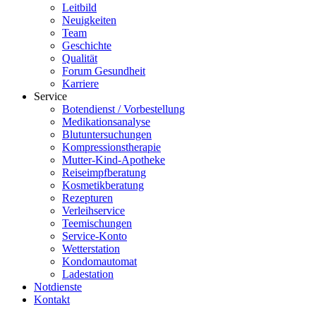
Leitbild
Neuigkeiten
Team
Geschichte
Qualität
Forum Gesundheit
Karriere
Service
Botendienst / Vorbestellung
Medikationsanalyse
Blutuntersuchungen
Kompressionstherapie
Mutter-Kind-Apotheke
Reiseimpfberatung
Kosmetikberatung
Rezepturen
Verleihservice
Teemischungen
Service-Konto
Wetterstation
Kondomautomat
Ladestation
Notdienste
Kontakt