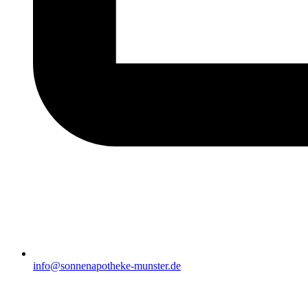
info@sonnenapotheke-munster.de