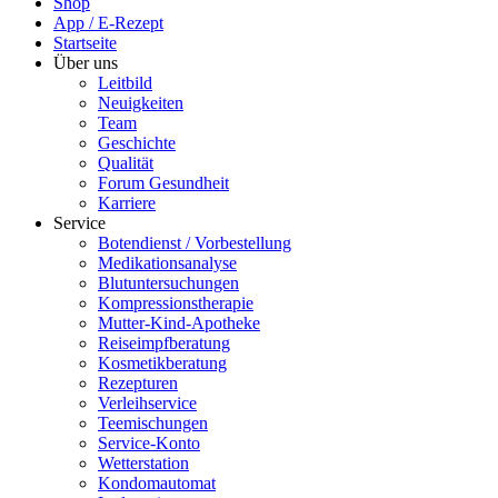
Shop
App / E-Rezept
Startseite
Über uns
Leitbild
Neuigkeiten
Team
Geschichte
Qualität
Forum Gesundheit
Karriere
Service
Botendienst / Vorbestellung
Medikationsanalyse
Blutuntersuchungen
Kompressionstherapie
Mutter-Kind-Apotheke
Reiseimpfberatung
Kosmetikberatung
Rezepturen
Verleihservice
Teemischungen
Service-Konto
Wetterstation
Kondomautomat