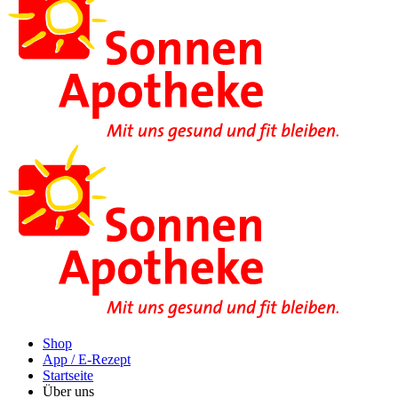
Shop
App / E-Rezept
Startseite
Über uns