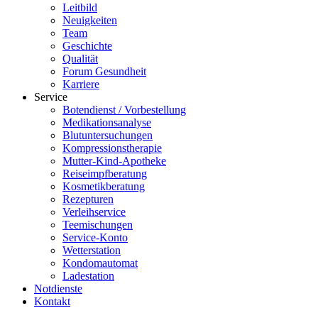
Leitbild
Neuigkeiten
Team
Geschichte
Qualität
Forum Gesundheit
Karriere
Service
Botendienst / Vorbestellung
Medikationsanalyse
Blutuntersuchungen
Kompressionstherapie
Mutter-Kind-Apotheke
Reiseimpfberatung
Kosmetikberatung
Rezepturen
Verleihservice
Teemischungen
Service-Konto
Wetterstation
Kondomautomat
Ladestation
Notdienste
Kontakt